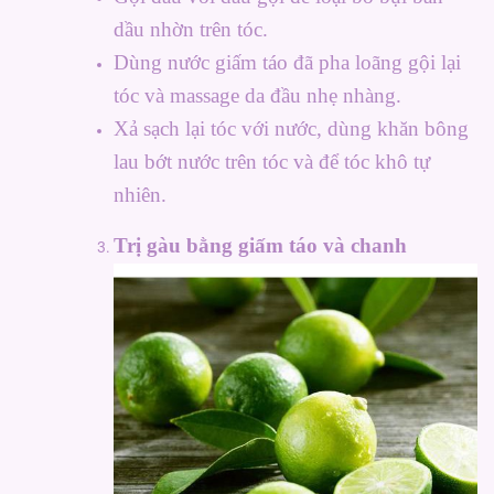
dầu nhờn trên tóc.
Dùng nước giấm táo đã pha loãng gội lại
tóc và massage da đầu nhẹ nhàng.
Xả sạch lại tóc với nước, dùng khăn bông
lau bớt nước trên tóc và để tóc khô tự
nhiên.
Trị gàu bằng giấm táo và chanh