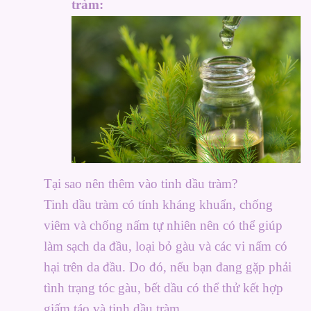
tràm:
Tại sao nên thêm vào tinh dầu tràm?
Tinh dầu tràm có tính kháng khuẩn, chống
viêm và chống nấm tự nhiên nên có thể giúp
làm sạch da đầu, loại bỏ gàu và các vi nấm có
hại trên da đầu. Do đó, nếu bạn đang gặp phải
tình trạng tóc gàu, bết dầu có thể thử kết hợp
giấm táo và tinh dầu tràm.