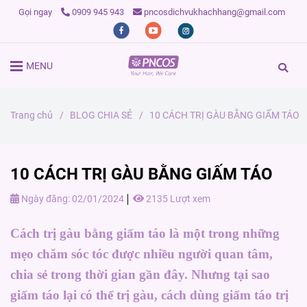
Gọi ngay
0909 945 943
pncosdichvukhachhang@gmail.com
MENU
Trang chủ
/
BLOG CHIA SẺ
/
10 CÁCH TRỊ GÀU BẰNG GIẤM TÁO
10 CÁCH TRỊ GÀU BẰNG GIẤM TÁO
Ngày đăng:
02/01/2024
2135 Lượt xem
Cách trị gàu bằng giấm táo là một trong những
mẹo chăm sóc tóc được nhiều người quan tâm,
chia sẻ trong thời gian gần đây. Nhưng tại sao
giấm táo lại có thể trị gàu, cách dùng giấm táo trị