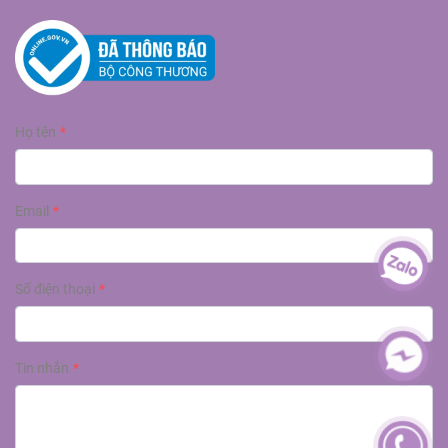
Họ tên
Email
Số điện thoại
Tin nhắn