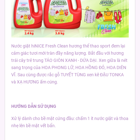
Nước giặt hiNICE Fresh Clean hương thể thao sport đem lại
cảm giác tươi mới tràn đầy năng lượng. Bắt đầu với hương
trái cây trẻ trung TÁO GIÒN XANH - DỨA DẠI. Xen giữa là nét
sang trọng của HOA PHONG LỮ, HOA HỒNG ĐỎ, HOA DIÊN
VĨ. Sau cùng được rắc gỗ TUYẾT TÙNG xen kẽ ĐẬU TONKA
và XẠ HƯƠNG ấm cúng.
HƯỚNG DẪN SỬ DỤNG
Xử lý dành cho bề mặt cứng đầu: chấm 1 ít nước giặt và thoa
nhẹ lên bề mặt vết bẩn.