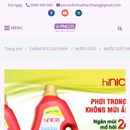
Gọi ngay
0909 945 943
pncosdichvukhachhang@gmail.com
MENU
Trang chủ
/
CHĂM SÓC GIA ĐÌNH
/
NƯỚC GIẶT
/
NƯỚC GIẶT hi